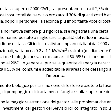
 in Italia supera i 7.000 GWh, rappresentando circa il 2,3%
 dei costi totali del servizio erogato: Il 30% di questi costi è
, dopo il personale, la seconda più importante voce di costo
una normativa sempre più rigorosa, si è registrata una certa
he hanno portato a migliorare la qualità del refluo in uscita,
dione di Italia. Gli indici relativi ad impianti italiani da 2’0
3
ionali, variano da 0,2 a 1,1 kWh/m
trattato (mediamente 
ione biologica arriva a consumare il 50-65% dei consumi elet
(fino al 20%). In generale, pur se la quantità di energia nece
rca il 55% dei consumi è addebitabile all’areazione del fango 
l’impianto.
nto biologico per la rimozione di fosforo e azoto e la fase di
, di pompaggio e di trattamento fanghi risulta superiore del
e la maggiore attenzione dei gestori alle problematiche ambie
i investimenti dei gestori del Servizio Idrico Integrato in solu