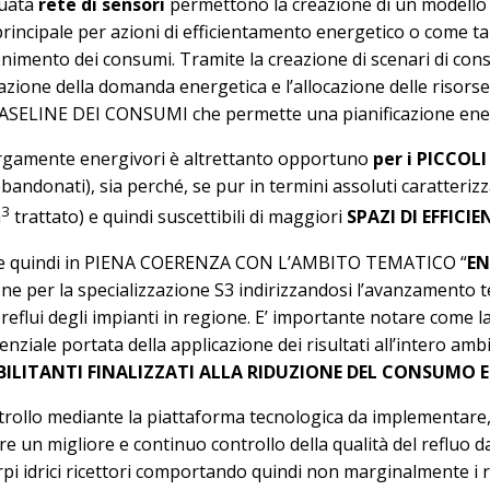
guata
rete di sensori
permettono la creazione di un modello s
 principale per azioni di efficientamento energetico o come ta
enimento dei consumi. Tramite la creazione di scenari di cons
cazione della domanda energetica e l’allocazione delle risorse
ASELINE DEI CONSUMI che permette una pianificazione energ
largamente energivori è altrettanto opportuno
per i PICCOLI
donati), sia perché, se pur in termini assoluti caratteriz
3
m
trattato) e quindi suscettibili di maggiori
SPAZI DI EFFIC
 pone quindi in PIENA COERENZA CON L’AMBITO TEMATICO “
EN
one per la specializzazione S3 indirizzandosi l’avanzamento t
eflui degli impianti in regione. E’ importante notare come la 
ziale portata della applicazione dei risultati all’intero ambi
BILITANTI FINALIZZATI ALLA RIDUZIONE DEL CONSUMO E
rollo mediante la piattaforma tecnologica da implementare, 
n migliore e continuo controllo della qualità del refluo da 
rpi idrici ricettori comportando quindi non marginalmente i ri