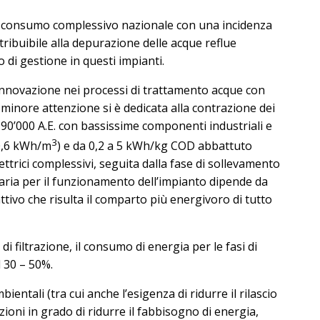
 del consumo complessivo nazionale con una incidenza
 attribuibile alla depurazione delle acque reflue
 di gestione in questi impianti.
 innovazione nei processi di trattamento acque con
 minore attenzione si è dedicata alla contrazione dei
00 a 90’000 A.E. con bassissime componenti industriali e
3
0,6 kWh/m
) e da 0,2 a 5 kWh/kg COD abbattuto
trici complessivi, seguita dalla fase di sollevamento
ssaria per il funzionamento dell’impianto dipende da
attivo che risulta il comparto più energivoro di tutto
 filtrazione, il consumo di energia per le fasi di
 30 – 50%.
ntali (tra cui anche l’esigenza di ridurre il rilascio
zioni in grado di ridurre il fabbisogno di energia,