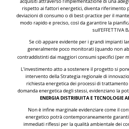
acquisiti attraverso l’implementazione di una ade
rispetto ai fattori energetici, diventa riferimento
deviazioni di consumo o di best-practice per il mant
modo rapido e preciso, così da garantire la pianifi
sull’EFFETTIVA B
Se ciò appare evidente per i grandi impianti 
generalmente poco monitorati (quando non abban
contraddistinti dai maggiori consumi specifici (per 
L’investimento atto a sostenere il progetto si
intervento della Strategia regionale di innovazi
richiesta energetica dei processi di trattamento r
domanda energetica degli stessi, evidenziano la poten
ENERGIA DISTRIBUITA E TECNOLOGIE A
Non è infine marginale evidenziare come il cont
energetico potrà contemporaneamente garantire u
immediati riflessi per la qualità ambientale dei co