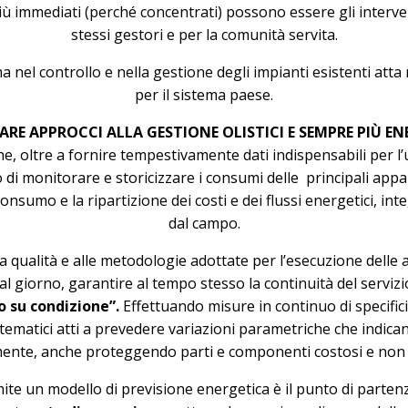
 immediati (perché concentrati) possono essere gli intervent
stessi gestori e per la comunità servita.
a nel controllo e nella gestione degli impianti esistenti a
per il sistema paese.
ARE APPROCCI ALLA GESTIONE OLISTICI E SEMPRE PIÙ E
e, oltre a fornire tempestivamente dati indispensabili per l’u
 di monitorare e storicizzare i consumi delle principali app
di consumo e la ripartizione dei costi e dei flussi energetici, 
dal campo.
lla qualità e alle metodologie adottate per l’esecuzione delle 
l giorno, garantire al tempo stesso la continuità del servizio
 su condizione”.
Effettuando misure in continuo di specific
matematici atti a prevedere variazioni parametriche che indic
nte, anche proteggendo parti e componenti costosi e non f
te un modello di previsione energetica è il punto di partenza