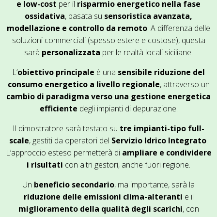
e low-cost
per il
risparmio energetico nella fase
ossidativa
, basata su
sensoristica avanzata,
modellazione e controllo da remoto
. A differenza delle
soluzioni commerciali (spesso estere e costose), questa
sarà
personalizzata
per le realtà locali siciliane.
L’
obiettivo principale
è una
sensibile riduzione del
consumo energetico a livello regionale
, attraverso un
cambio di paradigma verso una gestione energetica
efficiente
degli impianti di depurazione.
Il dimostratore sarà testato su
tre impianti-tipo full-
scale
, gestiti da operatori del
Servizio Idrico Integrato
.
L’approccio esteso permetterà di
ampliare e condividere
i risultati
con altri gestori, anche fuori regione.
Un
beneficio secondario
, ma importante, sarà la
riduzione delle emissioni clima-alteranti
e il
miglioramento della qualità degli scarichi
, con