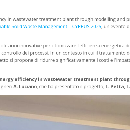
ency in wastewater treatment plant through modelling and pr
ainable Solid Waste Management – CYPRUS 2025
, un evento di
uzioni innovative per ottimizzare l’efficienza energetica deg
ontrollo dei processi. In un contesto in cui il trattamento del
tto si propone di ridurre significativamente i costi e l’impa
Energy efficiency in wastewater treatment plant throug
gegneri
A. Luciano
, che ha presentato il progetto,
L. Petta, L