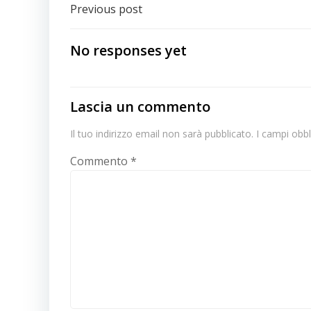
Navigazione
Previous post
articoli
No responses yet
Lascia un commento
Il tuo indirizzo email non sarà pubblicato.
I campi obb
Commento
*