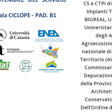
CS e CTPI d
Impianti T
BIOREAL, Un
Universitar
degli 
Agroecosist
nazionale di
Territorio (A
Commissari
Depurazione
della Provinc
Architet
Conservator
Dell’Ordine de