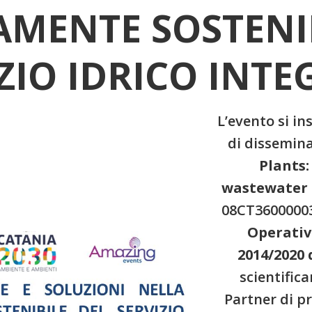
AMENTE SOSTENI
ZIO IDRICO INT
L’evento si in
di dissemina
Plants:
wastewater 
08CT36000003
Operativ
2014/2020 
scientific
Partner di pr