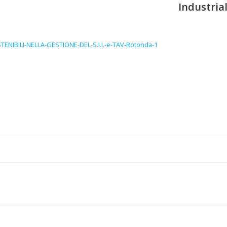
Industrial
IBILI-NELLA-GESTIONE-DEL-S.I.I.-e-TAV-Rotonda-1
Navigazion
articoli